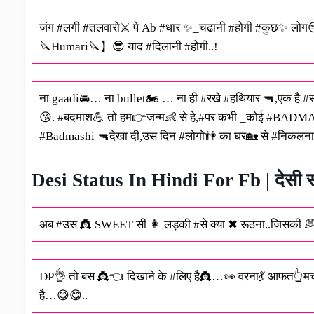
जंग #लगी #तलवारो⚔ पे Ab #धार ✨_चढानी #होगी #कुछ✨ लो
🔪Humari🔪】😎 याद #दिलानी #होगी..!
ना gaadi🚘… ना bullet🏍 … ना ही #रखे #हथियार 🔫,एक है #सी
😘. #बदमाश💪 तो हम👉जन्म👶 से हे,#पर कभी _कोई #BADM
#Badmashi 🔫देखा दी,उस दिन #लोगो👫 का घर🏡 से #निकलना ⚠म
Desi Status In Hindi For Fb | देसी स
अब #उस 👸 SWEET‬ सी 👩 लड़की #से क्या ✖ रूठना..जिसकी 💭 ब
DP👌 तो बस 👸👈 दिखाने के #लिए है👸…👀 वरना💃 आफत👆मचान
है…😋😋..