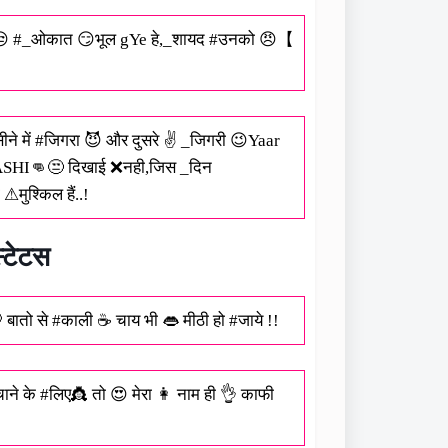
ग😒 #_ओकात 😏भूल gYe हे,_शायद #उनको 😠【
ने में #जिगरा 😈 और दुसरे ✌ _जिगरी 😉Yaar
ASHI👊😒 दिखाई ❌नही,जिस _दिन
ुश्किल हैं..!
्टेटस
ातो से #काली ☕ चाय भी 👄 मीठी हो #जाये !!
े के #लिए👸 तो 😍 मेरा 👩 नाम ही 👌 काफी