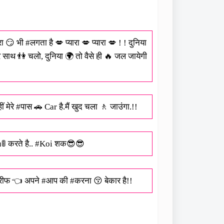
रा 😏 भी #लगता है 💋 प्यारा 💋 प्यारा 💋 ! ! दुनिया
ाथ 👫 चलो, दुनिया 🌍 तो वैसे ही 🔥 जल जायेगी
ं मेरे #पास 🚗 Car है.मैं खुद चला 🚶 जाउंगा.!!
u🚦 करते है.. #Koi शक😎😎
ारीफ 👈 अपने #आप की #करना 😚 बेकार है!!