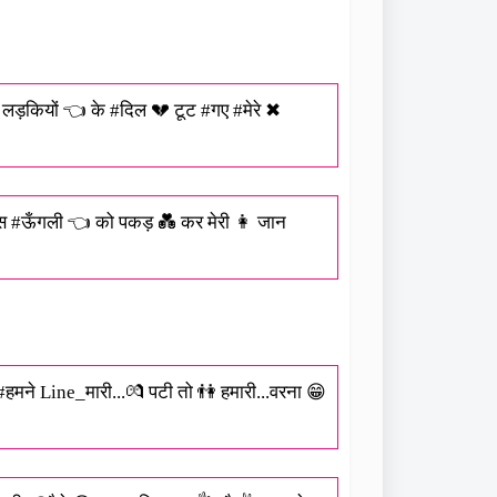
 लड़कियों 👈 के #दिल 💔 टूट #गए #मेरे ✖
िस #ऊँगली 👈 को पकड़ 💑 कर मेरी 👩 जान
 #हमने Line_मारी...💏 पटी तो 👫 हमारी...वरना 😁