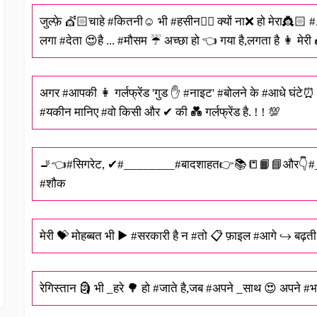
जुल्फ़े 💇🏻चाहे #कितनी☺ भी #हसीन👌🏽 क्यों ना❌ हो मेरा👸🏻
लगा #देता 😍है ... #मौसम ☔ अच्छा हो 👈 गया है,लगता है 👩 मेरी 
अगर #आपकी 👩 गर्लफ्रेंड 'गुड ✋ #नाइट' #बोलने के #आधे घंट
#यकीन मानिए #वो किसी और ✔ की 💑 गर्लफ्रेंड है. ! ! 💯
🚬👈#सिगरेट, ✔#________#बादशाहत👉📚📒📙📘और👇#___
#शौक
मेरी 💝 मोहब्बत भी ▶ #सरकारी है न #तो 📋 फ़ाइल #आगे ↪ बढ़ती 
रेगिस्तान 🗿 भी _हरे 🌳 हो #जाते है,जब #अपने _साथ 😍 अपने #भाई