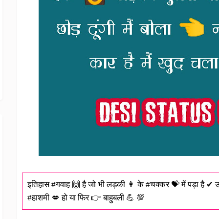
इतिहास #गवाह 🙌 है जो भी लड़की 👩 के #चक्कर 💝 में पड़ा है ✔ 
#हाशमी 💋 हो या फिर 👉 बाहुबली 💪 💯