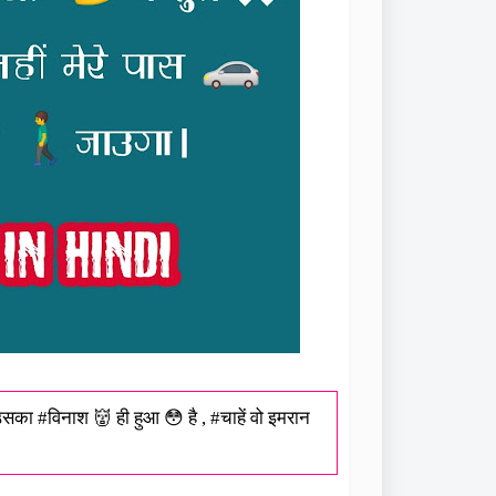
उसका #विनाश 👹 ही हुआ 😳 है , #चाहें वो इमरान