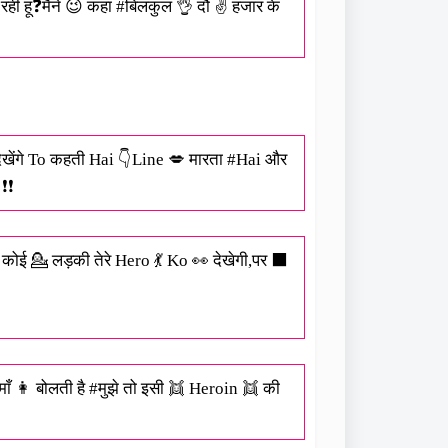
रही हू❓मैने 😉 कहा #बिलकुल 👌 दौ ✌ हजार के
ेंगे To कहती Hai 👇Line 💋 मारता #Hai और
❗❗
 कोई 💁 लड़की तेरे Hero 💃 Ko‬ 👀 देखेगी,पर ⬛
ँ 👩 बोलती है #मुझे तो इसी 👯 Heroin 👯 की