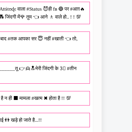
 #Attɨtʊɖɛ वाला #Status 😈ही fв 🔵 पर #आग़🔥
 जिंदगी में🌹 तुम 👈 आने 🚶 वाले हो.. ! ! 💯
े⏰ बाद #तक आपका सर 😇 नहीं #खाती 👈 तो,
___तू 👉👱🔝मेरी जिंदगी के 3⃣ #तीन
है न ही ⬛ मामला #खत्म ✖ होता है !! 💯
 👬 खड़े हो जाते है...!!