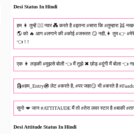
Desi Status In Hindi
हम 👩 तुम्हें 👱‍♀ प्यार 💑 करते है #इतना #सारा कि #तुम्हारा 👯 नख
🌎 को 🔥 आग #लगाने की #कोई #जरूरत 😏 नही,👩 तुम 👉 #मेरे स
👈 ! !
एक 👩 लड़की #मुझसे बोली 👈 मैं तुझे ✖ छोड़ #दूंगी मैं बोला 👈 नही
🗿#हम_Entry🚳 लेट #करते है, #पर जहा😏 भी #करते है #Faad
सुनो 💋 जान #ATTITAUDE मैं तो #तेरा लवर स्टार है #बाकी #त
Desi Attitude Status In Hindi