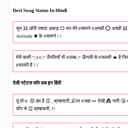
Desi Swag Status In Hindi
सुन 👯 छोरी ज्यादा अकड़ 😏 मत मेरे #सामने #अच्छी ⭕ अच्छी 👯
Attitude ✖ के #सामने ! !
मेरी बाकी 👈 👉 उँगलियाँ भी #उस👉 ऊँगली से #जलती 🔥 है ज
#चलती है ! !
देसी स्टेटस फॉर फ़ब इन हिंदी
यूं तो🤜 😍 हम है 👏 _ब्रम्हचारी,🕉पर #जहा 👀 देखी 👸 नारी 😘
फीर से 👏 ब्रम्हचारी..!!