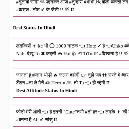
#गुलाबी साडी 👰 पहनकर आज #तुम्हारी #भाभी 💁 बोली #कैसी लग 
#कड़क #नोट ✔ के जैसी !! 💯 ❗❗
Desi Status In Hindi
लड़कियों 👩 ke भी ⭕ 1000 नाटक 👈 Hote ✔ है 👈Unko #देख
Nahi देखू To ✖ कहती 👄 Hai 👍 ATTiTudE #दिखाता है !! 💯 
जानता हु #जान थोड़ी 🔥 जलन #होगी 👉 तुझे जब 👫 रास्ते में #हर
टेंशन #ना ले मेरी 👰 Heroin 👰 ‬ तो Tu ‬👈 ही रहेगी ❗❗
Desi Attitude Status In Hindi
फोटो मेरी आती 👈 है इतनी "Cute"तभी #तो हर 👈 लडके 👦 की मा
#बनना है Ab ✔ सांसु ❗❗